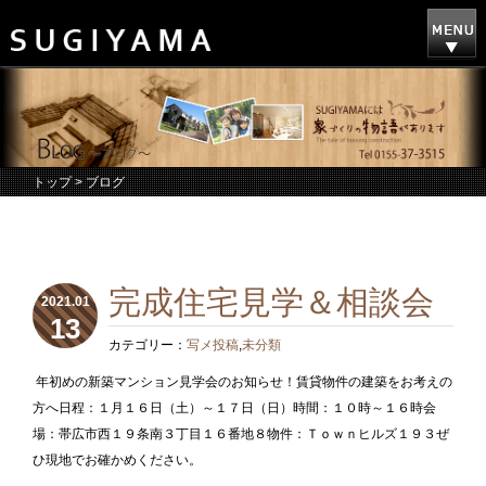
トップ
> ブログ
完成住宅見学＆相談会
2021.01
13
カテゴリー：
写メ投稿
,
未分類
年初めの新築マンション見学会のお知らせ！賃貸物件の建築をお考えの
方へ日程：１月１６日（土）～１７日（日）時間：１０時～１６時会
場：帯広市西１９条南３丁目１６番地８物件：Ｔｏｗｎヒルズ１９３ぜ
ひ現地でお確かめください。