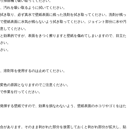
り掃除機で吸い取ってください。
、汚れを吸い取るように拭いてください。
拭き取り、必ず真水で壁紙表面に残った洗剤を拭き取ってください。洗剤が残っ
で壁紙表面に水気が残らないよう拭き取ってください。ジョイント部分に水や汚
意してください。
と効果的ですが、表面をきつく擦りますと壁紙を傷めてしまいますので、目立た
さい。
さい。
、溶剤等を使用するのは止めてください。
や変色の原因となりますのでご注意ください。
で作業を行ってください。
発揮する壁紙ですので、効果を損なわないよう、壁紙表面のホコリやゴミをはた
合があります。そのまま剥がれた部分を放置しておくと剥がれ部分が拡大し、貼