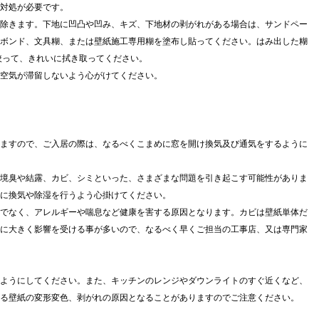
対処が必要です。
除きます。下地に凹凸や凹み、キズ、下地材の剥がれがある場合は、サンドペー
ボンド、文具糊、または壁紙施工専用糊を塗布し貼ってください。はみ出した糊
絞って、きれいに拭き取ってください。
空気が滞留しないよう心がけてください。
ますので、ご入居の際は、なるべくこまめに窓を開け換気及び通気をするように
境臭や結露、カビ、シミといった、さまざまな問題を引き起こす可能性がありま
的に換気や除湿を行うよう心掛けてください。
でなく、アレルギーや喘息など健康を害する原因となります。カビは壁紙単体だ
に大きく影響を受ける事が多いので、なるべく早くご担当の工事店、又は専門家
ようにしてください。また、キッチンのレンジやダウンライトのすぐ近くなど、
る壁紙の変形変色、剥がれの原因となることがありますのでご注意ください。