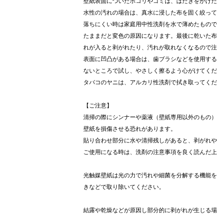
壁紙表面についたホコリやゴミは、はたきをかけた
水性の汚れの場合は、真水に浸した布を固く絞って
落ちにくい時は家庭用中性洗剤を水で薄めたもので
たままだと変色の原因になります。最後に乾いた布
れが入ると剥がれたり、汚れが取れなくなるので注
表面に凹凸がある場合は、歯ブラシなどを使用する
ないところで試し、やさしく擦るよう心がけてくだ
タバコのヤニは、アルカリ性洗剤で拭き取ってくだ
【ご注意】
清掃の際にシンナーや薬液（壁紙専用以外のもの）
壁紙を損傷させる恐れがあります。
貼り合わせ部分に水や清掃残しがあると、剥がれ
ご使用になる時は、洗剤の注意事項を良く読んだ上
光触媒壁紙は光の力で汚れや細菌を分解する機能を
きなどで取り除いてください。
結露や乾燥などが原因し部分的に剥がれが生じる場