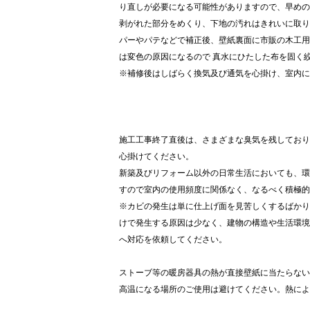
り直しが必要になる可能性がありますので、早めの
剥がれた部分をめくり、下地の汚れはきれいに取り
パーやパテなどで補正後、壁紙裏面に市販の木工用
は変色の原因になるので 真水にひたした布を固く
※補修後はしばらく換気及び通気を心掛け、室内に
施工工事終了直後は、さまざまな臭気を残しており
心掛けてください。
新築及びリフォーム以外の日常生活においても、環
すので室内の使用頻度に関係なく、なるべく積極
※カビの発生は単に仕上げ面を見苦しくするばかり
けで発生する原因は少なく、建物の構造や生活環境
へ対応を依頼してください。
ストーブ等の暖房器具の熱が直接壁紙に当たらない
高温になる場所のご使用は避けてください。熱によ