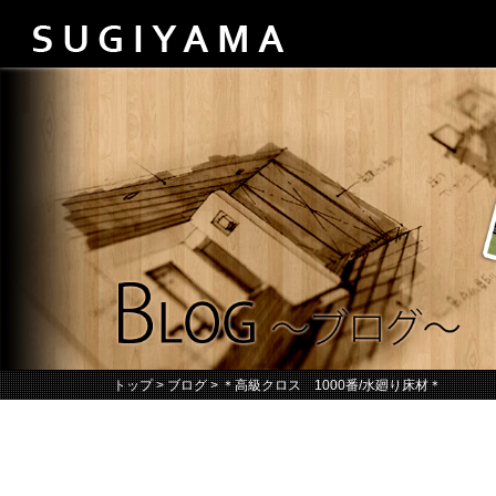
トップ
>
ブログ
> ＊高級クロス 1000番/水廻り床材＊