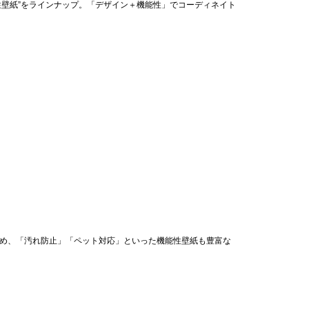
性壁紙”をラインナップ。「デザイン＋機能性」でコーディネイト
じめ、「汚れ防止」「ペット対応」といった機能性壁紙も豊富な