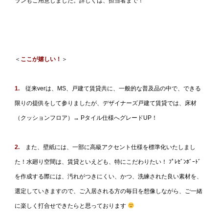
ランもご用意しました。詳しくは、担当者まで！
＜
ここが嬉しい！
＞
1.
従来verは、MS、戸建て賃貸共に、一般的な普及品の中で、できる
限りの提供をして参りましたが、デザイナーズ戸建て賃貸では、床材
（クッションフロア）→ Pタイル仕様へグレードUP！
2.
また、壁紙には、一部に高級アクセント仕様を標準化いたしまし
た！水廻り空間は、賃貸といえども、特にこだわりたい！ ﾌﾟﾚｾﾞﾝﾎﾞｰﾄﾞ
を作成する際には、汚れがつきにくい、かつ、洗練された良い素材を、
選定していきますので、ご入居される方の毎日を想像しながら、ご一緒
に楽しく打合せできたらと思っております