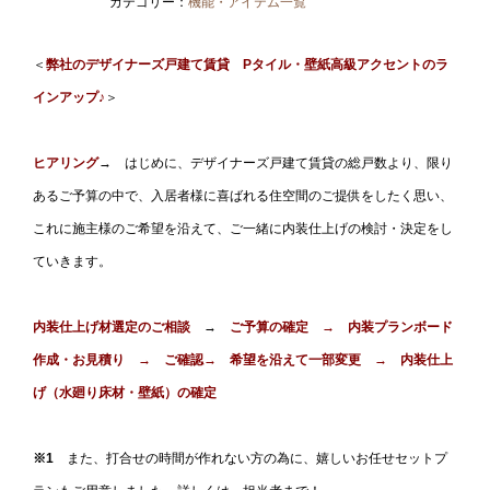
カテゴリー：
機能・アイテム一覧
＜
弊社のデザイナーズ戸建て賃貸 Pタイル・壁紙高級アクセント
のラ
インアップ♪
＞
ヒアリング
→ はじめに、デザイナーズ戸建て賃貸の総戸数より、限り
あるご予算の中で、入居者様に喜ばれる住空間のご提供をしたく思い、
これに施主様のご希望を沿えて、ご一緒に内装仕上げの検討・決定をし
ていきます。
内装仕上げ材選定のご相談
→
ご予算の確定 → 内装プランボード
作成・お見積り → ご確認→ 希望を沿えて一部変更 → 内装仕上
げ（水廻り床材・壁紙）の確定
※1
また、打合せの時間が作れない方の為に、嬉しいお任せセットプ